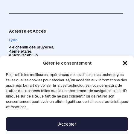
Adresse et Accès
Lyon
44 chemin des Bruyeres,
4ème étage,
69570 DARDILLY
Gérer le consentement
04 69 84 86 22
contact@celad.com
Pour offrir les meilleures expériences, nous utilisons des technologies
telles que les cookies pour stocker et/ou accéder aux informations des
appareils. Le fait de consentir à ces technologies nous permettra de
traiter des données telles que le comportement de navigation ou les ID
uniques sur ce site. Le fait de ne pas consentir ou de retirer son
consentement peut avoir un effet négatif sur certaines caractéristiques
Accessibilité en transports
et fonctions.
Lignes de bus : 10-31-89
Métro : A-B-D
Accepter
Gare routière