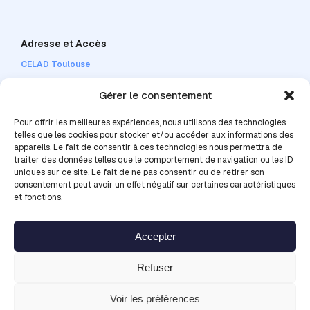
Adresse et Accès
CELAD Toulouse
48 route de Lavaur
31 130 BALMA
Gérer le consentement
05 34 25 30 60
Pour offrir les meilleures expériences, nous utilisons des technologies
contact@celad.com
telles que les cookies pour stocker et/ou accéder aux informations des
appareils. Le fait de consentir à ces technologies nous permettra de
traiter des données telles que le comportement de navigation ou les ID
uniques sur ce site. Le fait de ne pas consentir ou de retirer son
consentement peut avoir un effet négatif sur certaines caractéristiques
et fonctions.
Accessibilité en transports
Lignes de bus : 20-35-51-72-74-77-83
Accepter
Gare routière
Métro : A – Station Balma-Gramont
Refuser
Voiture : Depuis le périphérique (Sortie 15 : La
Roseraie)
Voir les préférences