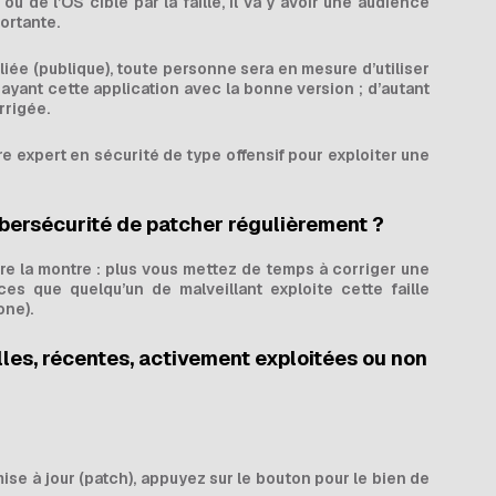
 ou de l’OS ciblé par la faille, il va y avoir une audience
ortante.
liée (publique), toute personne sera en mesure d’utiliser
ayant cette application avec la bonne version ; d’autant
rrigée.
re expert en sécurité de type offensif pour exploiter une
ybersécurité de patcher régulièrement ?
e la montre : plus vous mettez de temps à corriger une
es que quelqu’un de malveillant exploite cette faille
one).
les, récentes, activement exploitées ou non
se à jour (patch), appuyez sur le bouton pour le bien de