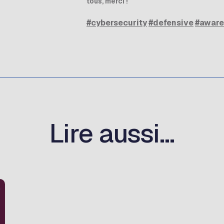
tous, merci !
#cybersecurity
#defensive
#aware
Lire aussi...