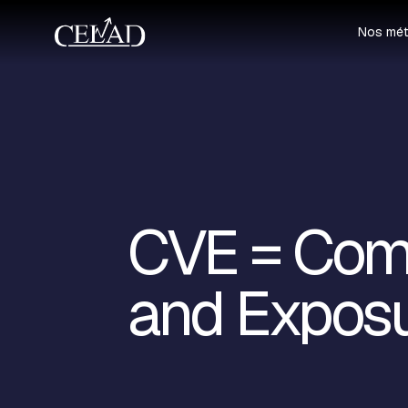
Nos mét
CVE = Comm
and Expos