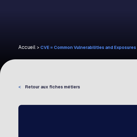
Accueil
>
CVE = Common Vulnerabilities and Exposures
<
Retour aux fiches métiers