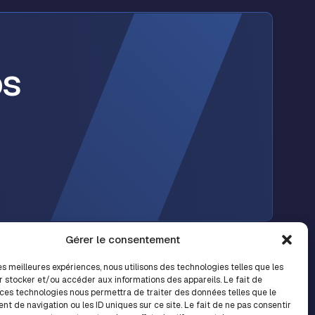
os
Gérer le consentement
Accueil
Les news
LinkedIn
les meilleures expériences, nous utilisons des technologies telles que les
Nos métiers
Contact
Accès collaborateur
r stocker et/ou accéder aux informations des appareils. Le fait de
Nos centres d’expertises
Fiches métiers
Nous rejoindre
 ces technologies nous permettra de traiter des données telles que le
Nos solutions
t de navigation ou les ID uniques sur ce site. Le fait de ne pas consentir
CELAD