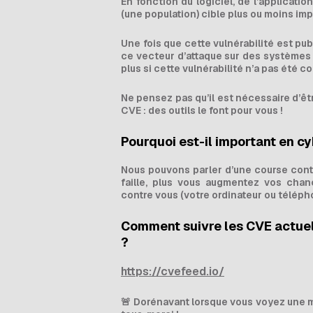
En fonction du logiciel, de l’application
(une population) cible plus ou moins imp
Une fois que cette vulnérabilité est pub
ce vecteur d’attaque sur des systèmes 
plus si cette vulnérabilité n’a pas été co
Ne pensez pas qu’il est nécessaire d’êt
CVE : des outils le font pour vous !
Pourquoi est-il important en c
Nous pouvons parler d’une course contr
faille, plus vous augmentez vos chanc
contre vous (votre ordinateur ou téléph
Comment suivre les CVE actuel
?
https://cvefeed.io/
🚨
Dorénavant lorsque vous voyez une mi