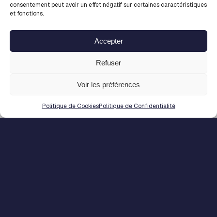
consentement peut avoir un effet négatif sur certaines caractéristiques
Développeur C++ /
et fonctions.
Simulation Automobile &
Modélisation (F/H)
Accepter
Clermont-Ferrand (63)
Refuser
Posté le : 10 août 2026
Voir les préférences
PORTAGE
FREELANCE
SALARIAL
Politique de Cookies
Politique de Confidentialité
Voir l'offre
1
2
3
4
5
6
7
8
9
…
45