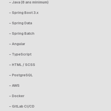
– Java (8 ans minimum)
– Spring Boot 3.x
– Spring Data
– Spring Batch
– Angular
– TypeScript
– HTML / SCSS
– PostgreSQL
– AWS
– Docker
– GitLab CI/CD