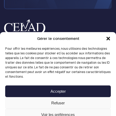
Accueil
Gérer le consentement
Nos métiers
Nos centres d’expertises
Pour offrir les meilleures expériences, nous utilisons des technologies
Nos solutions
telles que les cookies pour stocker et/ou accéder aux informations des
CELAD
appareils. Le fait de consentir à ces technologies nous permettra de
Les news
traiter des données telles que le comportement de navigation ou les ID
Contact
uniques sur ce site. Le fait de ne pas consentir ou de retirer son
Fiches métiers
consentement peut avoir un effet négatif sur certaines caractéristiques
LinkedIn
et fonctions.
Accès collaborateur
Nous rejoindre
Accepter
Mentions légales
Refuser
Politique de confidentialité
Politique de cookies
Voir les préférences
Plan du site