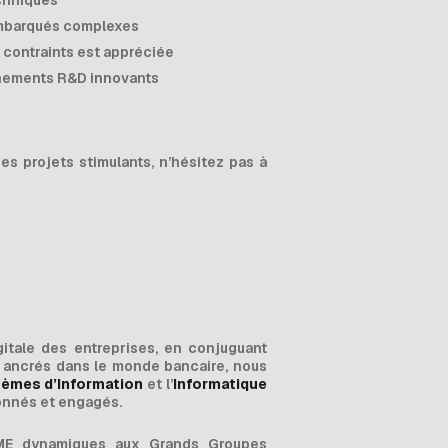
echniques
mbarqués complexes
contraints est appréciée
onnements R&D innovants
des projets stimulants, n’hésitez pas à
itale des entreprises, en conjuguant
d ancrés dans le monde bancaire, nous
tèmes d’Information
et l’
Informatique
nnés et engagés.
ME dynamiques aux Grands Groupes