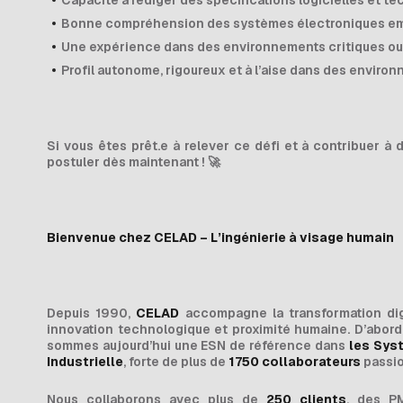
Capacité à rédiger des spécifications logicielles et t
Bonne compréhension des systèmes électroniques e
Une expérience dans des environnements critiques ou 
Profil autonome, rigoureux et à l’aise dans des envir
Si vous êtes prêt.e à relever ce défi et à contribuer à 
postuler dès maintenant !
🚀
Bienvenue chez CELAD – L’ingénierie à visage humain
Depuis 1990,
CELAD
accompagne la transformation dig
innovation technologique et proximité humaine. D’abor
sommes aujourd’hui une ESN de référence dans
les Sys
Industrielle
, forte de plus de
1750 collaborateurs
passio
Nous collaborons avec plus de
250 clients
, des P