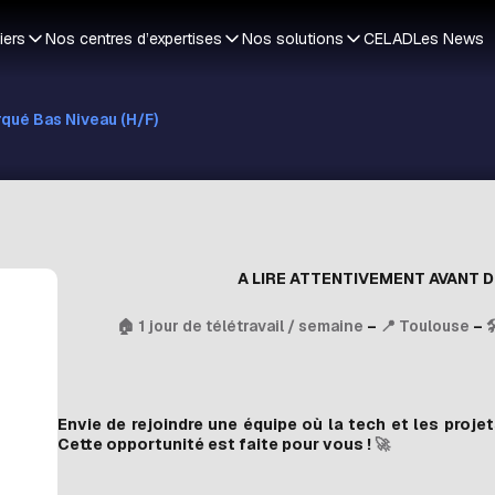
iers
Nos centres d’expertises
Nos solutions
CELAD
Les News
rqué Bas Niveau (H/F)
A LIRE ATTENTIVEMENT AVANT 
🏠 1 jour de télétravail / semaine
–
📍 Toulouse
–

Envie de rejoindre une équipe où la tech et les proj
Cette opportunité est faite pour vous !
🚀