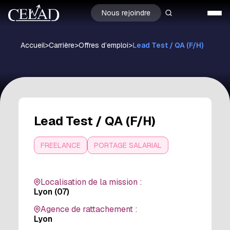
Nous rejoindre
Accueil
>
Carrière
>
Offres d’emploi
>
Lead Test / QA (F/H)
Lead Test / QA (F/H)
FREELANCE
PORTAGE SALARIAL
Localisation de la mission :
Lyon (07)
Agence de rattachement :
Lyon