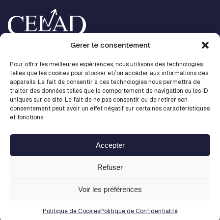
Accueil
Gérer le consentement
Nos métiers
Nos centres d’expertises
Pour offrir les meilleures expériences, nous utilisons des technologies
Nos solutions
telles que les cookies pour stocker et/ou accéder aux informations des
CELAD
appareils. Le fait de consentir à ces technologies nous permettra de
Les news
traiter des données telles que le comportement de navigation ou les ID
Contact
uniques sur ce site. Le fait de ne pas consentir ou de retirer son
Fiches métiers
consentement peut avoir un effet négatif sur certaines caractéristiques
LinkedIn
et fonctions.
Accès collaborateur
Nous rejoindre
Accepter
Mentions légales
Refuser
Politique de confidentialité
Politique de cookies
Voir les préférences
Plan du site
Madaré
Copyright 2026 Réalisation :
Politique de Cookies
Politique de Confidentialité